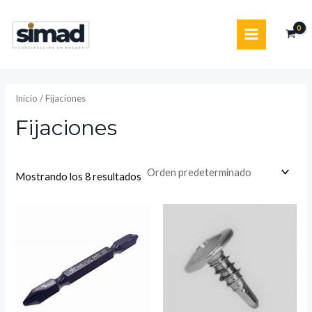
Ir
MAIN
al
MENU
contenido
Inicio
/ Fijaciones
Fijaciones
Mostrando los 8 resultados