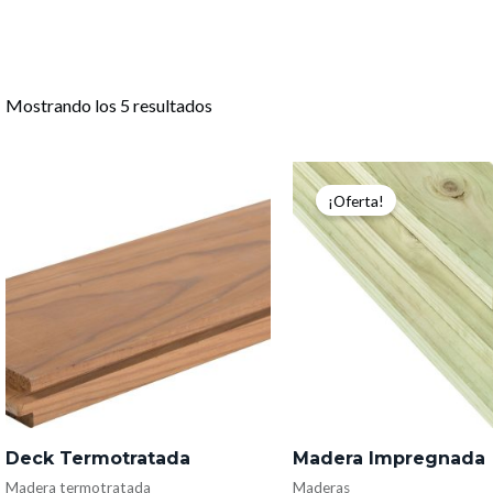
Mostrando los 5 resultados
El
El
precio
precio
¡Oferta!
original
actual
era:
es:
$20.000.
$18.990.
Deck Termotratada
Madera Impregnada
Madera termotratada
Maderas