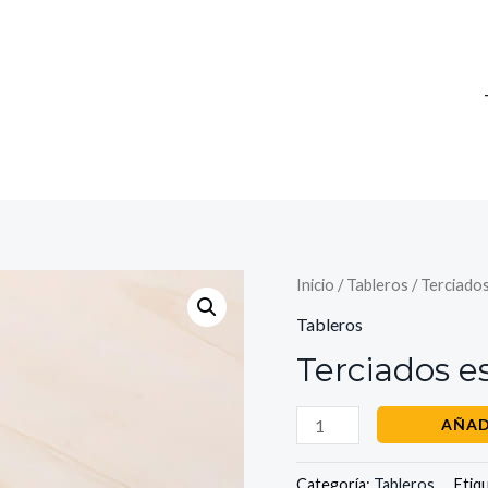
Terciados
Inicio
/
Tableros
/ Terciado
estructural
Tableros
12mm
Terciados e
cantidad
AÑAD
Categoría:
Tableros
Etiq