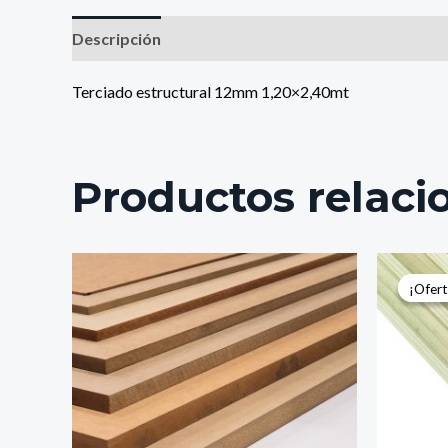
Descripción
Terciado estructural 12mm 1,20×2,40mt
Productos relaci
El
pr
¡Ofert
¡Ofert
or
er
$2